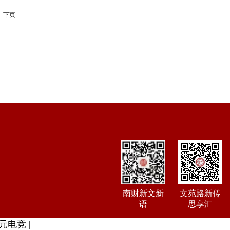
下页
南财新文新
文苑路新传
语
思享汇
元电竞
|