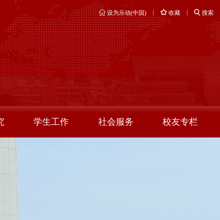
|
|
设为乐动(中国)
收藏
搜索
究
学生工作
社会服务
校友专栏