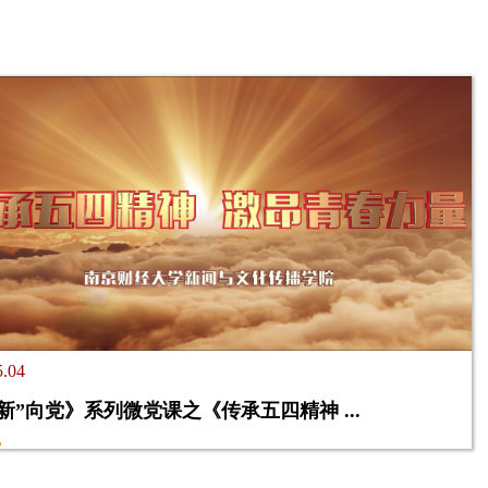
5.04
新”向党》系列微党课之《传承五四精神 ...