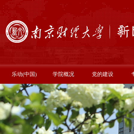
乐动(中国)
学院概况
党的建设