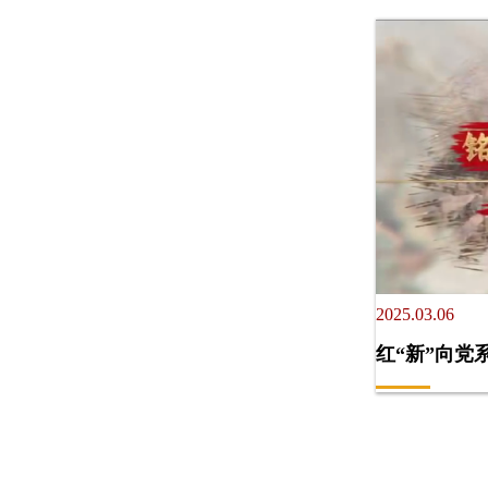
2025.03.06
红“新”向党