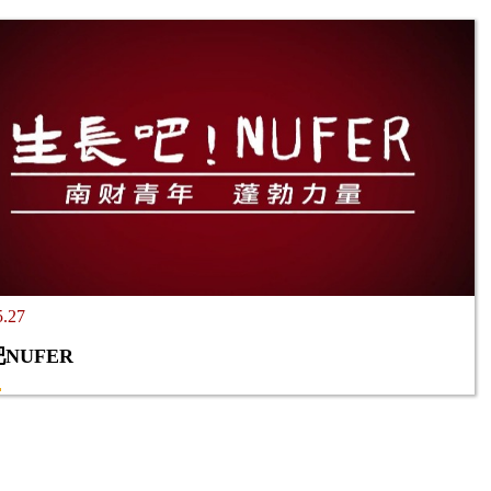
5.27
NUFER