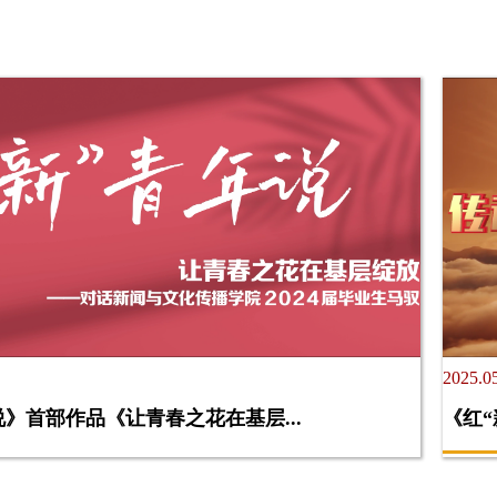
2025.0
说》首部作品《让青春之花在基层...
《红“