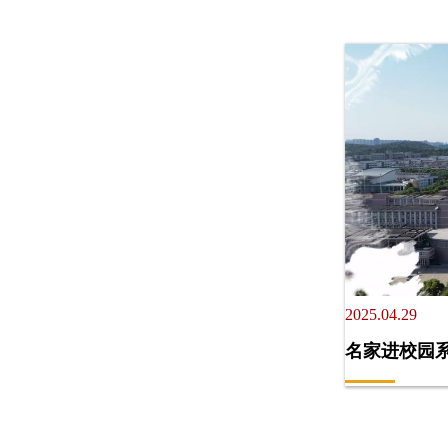
2025.04.29
名家进校园