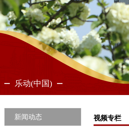
乐动(中国)
新闻动态
视频专栏